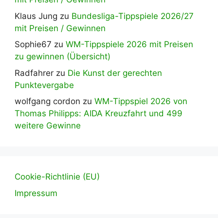
Klaus Jung
zu
Bundesliga-Tippspiele 2026/27
mit Preisen / Gewinnen
Sophie67
zu
WM-Tippspiele 2026 mit Preisen
zu gewinnen (Übersicht)
Radfahrer
zu
Die Kunst der gerechten
Punktevergabe
wolfgang cordon
zu
WM-Tippspiel 2026 von
Thomas Philipps: AIDA Kreuzfahrt und 499
weitere Gewinne
Cookie-Richtlinie (EU)
Impressum