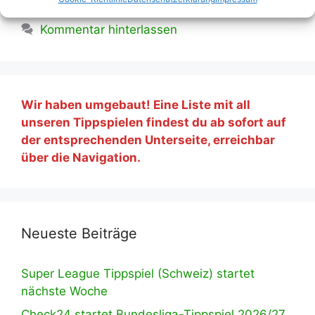
Cup
Kommentar hinterlassen
Wir haben umgebaut! Eine Liste mit all
unseren Tippspielen findest du ab sofort auf
der entsprechenden Unterseite, erreichbar
über die Navigation.
Neueste Beiträge
Super League Tippspiel (Schweiz) startet
nächste Woche
Check24 startet Bundesliga-Tippspiel 2026/27