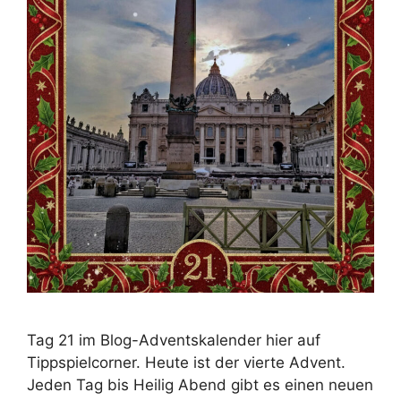
Tag 21 im Blog-Adventskalender hier auf
Tippspielcorner. Heute ist der vierte Advent.
Jeden Tag bis Heilig Abend gibt es einen neuen