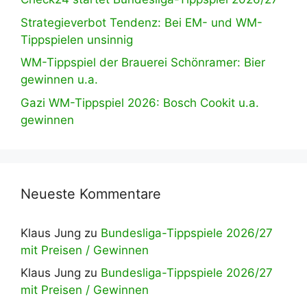
Strategieverbot Tendenz: Bei EM- und WM-
Tippspielen unsinnig
WM-Tippspiel der Brauerei Schönramer: Bier
gewinnen u.a.
Gazi WM-Tippspiel 2026: Bosch Cookit u.a.
gewinnen
Neueste Kommentare
Klaus Jung
zu
Bundesliga-Tippspiele 2026/27
mit Preisen / Gewinnen
Klaus Jung
zu
Bundesliga-Tippspiele 2026/27
mit Preisen / Gewinnen