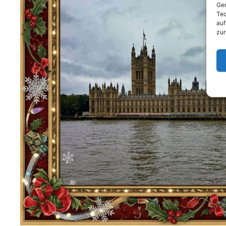
Ger
Tec
auf
zur