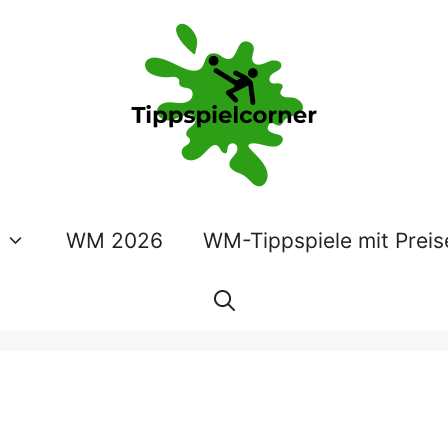
WM 2026
WM-Tippspiele mit Preis