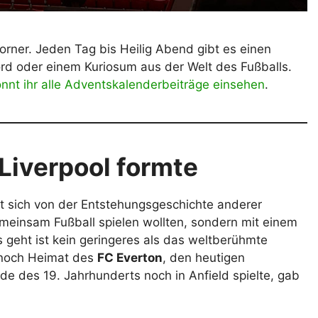
orner. Jeden Tag bis Heilig Abend gibt es einen
rd oder einem Kuriosum aus der Welt des Fußballs.
önnt ihr alle Adventskalenderbeiträge einsehen
.
 Liverpool formte
t sich von der Entstehungsgeschichte anderer
emeinsam Fußball spielen wollten, sondern mit einem
 geht ist kein geringeres als das weltberühmte
s noch Heimat des
FC Everton
, den heutigen
de des 19. Jahrhunderts noch in Anfield spielte, gab