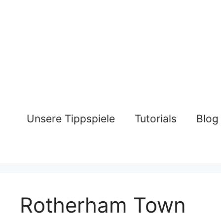
Zum
Inhalt
springen
Unsere Tippspiele
Tutorials
Blog
Rotherham Town