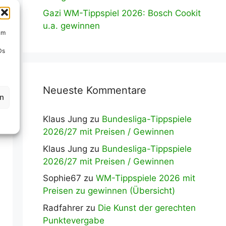
Gazi WM-Tippspiel 2026: Bosch Cookit
u.a. gewinnen
um
Ds
Neueste Kommentare
en
Klaus Jung
zu
Bundesliga-Tippspiele
2026/27 mit Preisen / Gewinnen
Klaus Jung
zu
Bundesliga-Tippspiele
2026/27 mit Preisen / Gewinnen
Sophie67
zu
WM-Tippspiele 2026 mit
Preisen zu gewinnen (Übersicht)
Radfahrer
zu
Die Kunst der gerechten
Punktevergabe