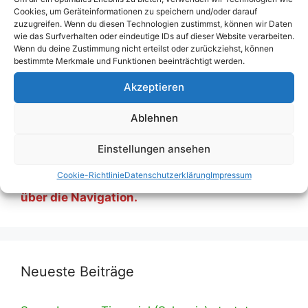
Kategorien
Allgemein
,
Blog
Cookies, um Geräteinformationen zu speichern und/oder darauf
zuzugreifen. Wenn du diesen Technologien zustimmst, können wir Daten
Schlagwörter
Millennium Stadium
,
Principality Stadium
,
wie das Surfverhalten oder eindeutige IDs auf dieser Website verarbeiten.
Wenn du deine Zustimmung nicht erteilst oder zurückziehst, können
Stadion
,
Wales
bestimmte Merkmale und Funktionen beeinträchtigt werden.
Kommentar hinterlassen
Akzeptieren
Ablehnen
Wir haben umgebaut! Eine Liste mit all
Einstellungen ansehen
unseren Tippspielen findest du ab sofort auf
Cookie-Richtlinie
Datenschutzerklärung
Impressum
der entsprechenden Unterseite, erreichbar
über die Navigation.
Neueste Beiträge