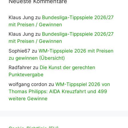
Neueste Kommentare
Klaus Jung
zu
Bundesliga-Tippspiele 2026/27
mit Preisen / Gewinnen
Klaus Jung
zu
Bundesliga-Tippspiele 2026/27
mit Preisen / Gewinnen
Sophie67
zu
WM-Tippspiele 2026 mit Preisen
zu gewinnen (Übersicht)
Radfahrer
zu
Die Kunst der gerechten
Punktevergabe
wolfgang cordon
zu
WM-Tippspiel 2026 von
Thomas Philipps: AIDA Kreuzfahrt und 499
weitere Gewinne