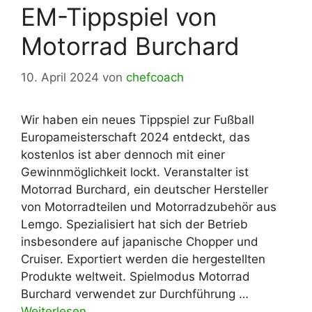
EM-Tippspiel von
Motorrad Burchard
10. April 2024
von
chefcoach
Wir haben ein neues Tippspiel zur Fußball
Europameisterschaft 2024 entdeckt, das
kostenlos ist aber dennoch mit einer
Gewinnmöglichkeit lockt. Veranstalter ist
Motorrad Burchard, ein deutscher Hersteller
von Motorradteilen und Motorradzubehör aus
Lemgo. Spezialisiert hat sich der Betrieb
insbesondere auf japanische Chopper und
Cruiser. Exportiert werden die hergestellten
Produkte weltweit. Spielmodus Motorrad
Burchard verwendet zur Durchführung …
Weiterlesen