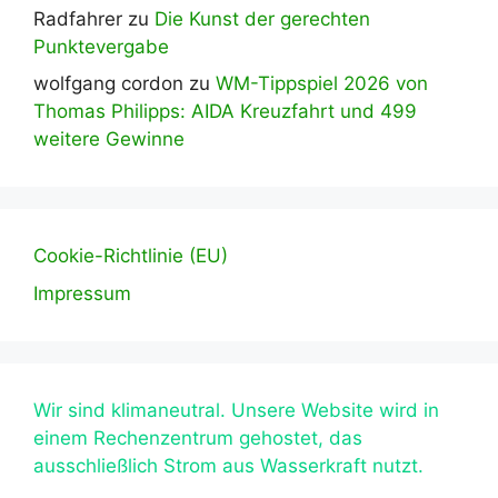
Radfahrer
zu
Die Kunst der gerechten
Punktevergabe
wolfgang cordon
zu
WM-Tippspiel 2026 von
Thomas Philipps: AIDA Kreuzfahrt und 499
weitere Gewinne
Cookie-Richtlinie (EU)
Impressum
Wir sind klimaneutral. Unsere Website wird in
einem Rechenzentrum gehostet, das
ausschließlich Strom aus Wasserkraft nutzt.