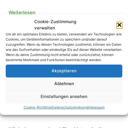
Weiterlesen
Cookie-Zustimmung
verwalten
Kategorien
Allgemein
,
Blog
Um dir ein optimales Erlebnis zu bieten, verwenden wir Technologien wie
Schlagwörter
Emil Molt
,
FC-Astoria Walldorf
,
Johann
Cookies, um Geräteinformationen zu speichern und/oder darauf
zuzugreifen. Wenn du diesen Technologien zustimmst, können wir Daten
Jakob Astor
,
John Jacob Astor
,
John Jacob
wie das Surfverhalten oder eindeutige IDs auf dieser Website verarbeiten.
Wenn du deine Zustimmung nicht erteilst oder zurückziehst, können
Astor III
,
John Jacob Astor IV
,
New York
,
bestimmte Merkmale und Funktionen beeinträchtigt werden.
Regionalliga
,
Stuttgart
,
Waldorf
,
Waldorf-
Akzeptieren
Astoria
,
Waldorfsalat
,
Waldorfschule
,
Walldorf
,
William Backhouse Astor
,
William Backhouse
Ablehnen
Astor junior
Einstellungen ansehen
Kommentar hinterlassen
Cookie-Richtlinie
Datenschutzerklärung
Impressum