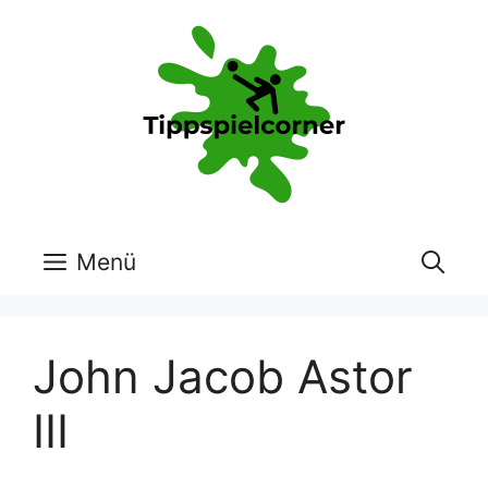
Zum
Inhalt
springen
Menü
John Jacob Astor
III