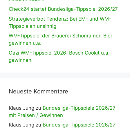
Check24 startet Bundesliga-Tippspiel 2026/27
Strategieverbot Tendenz: Bei EM- und WM-
Tippspielen unsinnig
WM-Tippspiel der Brauerei Schönramer: Bier
gewinnen u.a.
Gazi WM-Tippspiel 2026: Bosch Cookit u.a.
gewinnen
Neueste Kommentare
Klaus Jung
zu
Bundesliga-Tippspiele 2026/27
mit Preisen / Gewinnen
Klaus Jung
zu
Bundesliga-Tippspiele 2026/27