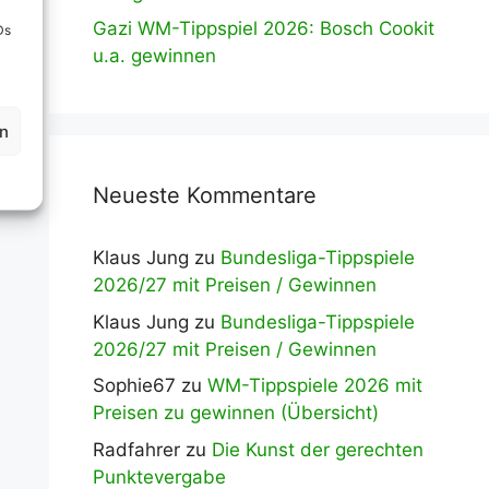
Gazi WM-Tippspiel 2026: Bosch Cookit
Ds
u.a. gewinnen
en
Neueste Kommentare
Klaus Jung
zu
Bundesliga-Tippspiele
2026/27 mit Preisen / Gewinnen
Klaus Jung
zu
Bundesliga-Tippspiele
2026/27 mit Preisen / Gewinnen
Sophie67
zu
WM-Tippspiele 2026 mit
Preisen zu gewinnen (Übersicht)
Radfahrer
zu
Die Kunst der gerechten
Punktevergabe