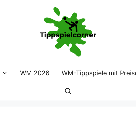
WM 2026
WM-Tippspiele mit Preis