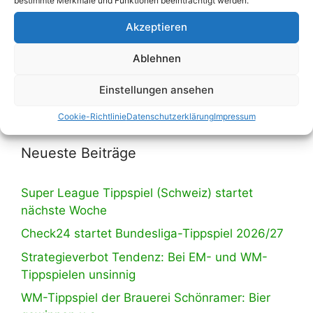
bestimmte Merkmale und Funktionen beeinträchtigt werden.
Wir haben umgebaut! Eine Liste mit all
Akzeptieren
unseren Tippspielen findest du ab sofort auf
Ablehnen
der entsprechenden Unterseite, erreichbar
über die Navigation.
Einstellungen ansehen
Cookie-Richtlinie
Datenschutzerklärung
Impressum
Neueste Beiträge
Super League Tippspiel (Schweiz) startet
nächste Woche
Check24 startet Bundesliga-Tippspiel 2026/27
Strategieverbot Tendenz: Bei EM- und WM-
Tippspielen unsinnig
WM-Tippspiel der Brauerei Schönramer: Bier