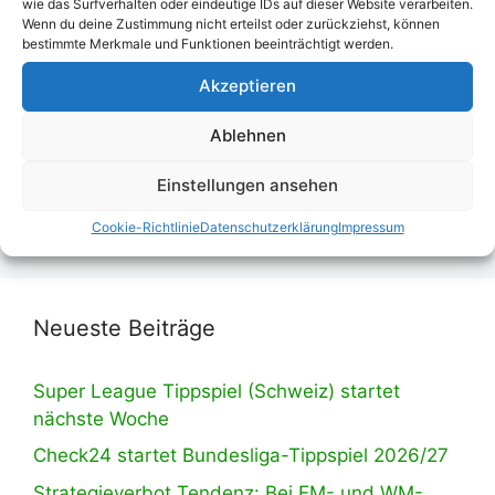
wie das Surfverhalten oder eindeutige IDs auf dieser Website verarbeiten.
Kommentar hinterlassen
Wenn du deine Zustimmung nicht erteilst oder zurückziehst, können
bestimmte Merkmale und Funktionen beeinträchtigt werden.
Akzeptieren
Wir haben umgebaut! Eine Liste mit all
Ablehnen
unseren Tippspielen findest du ab sofort auf
der entsprechenden Unterseite, erreichbar
Einstellungen ansehen
über die Navigation.
Cookie-Richtlinie
Datenschutzerklärung
Impressum
Neueste Beiträge
Super League Tippspiel (Schweiz) startet
nächste Woche
Check24 startet Bundesliga-Tippspiel 2026/27
Strategieverbot Tendenz: Bei EM- und WM-