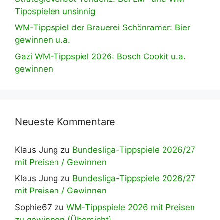
Tippspielen unsinnig
WM-Tippspiel der Brauerei Schönramer: Bier
gewinnen u.a.
Gazi WM-Tippspiel 2026: Bosch Cookit u.a.
gewinnen
Neueste Kommentare
Klaus Jung
zu
Bundesliga-Tippspiele 2026/27
mit Preisen / Gewinnen
Klaus Jung
zu
Bundesliga-Tippspiele 2026/27
mit Preisen / Gewinnen
Sophie67
zu
WM-Tippspiele 2026 mit Preisen
zu gewinnen (Übersicht)