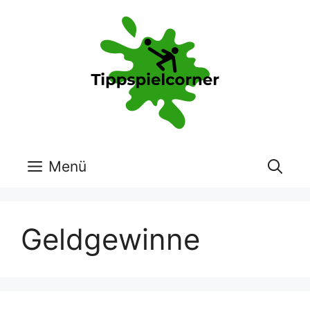
Zum
Inhalt
springen
Menü
Geldgewinne