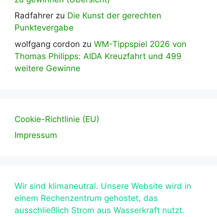
Radfahrer
zu
Die Kunst der gerechten
Punktevergabe
wolfgang cordon
zu
WM-Tippspiel 2026 von
Thomas Philipps: AIDA Kreuzfahrt und 499
weitere Gewinne
Cookie-Richtlinie (EU)
Impressum
Wir sind klimaneutral. Unsere Website wird in
einem Rechenzentrum gehostet, das
ausschließlich Strom aus Wasserkraft nutzt.