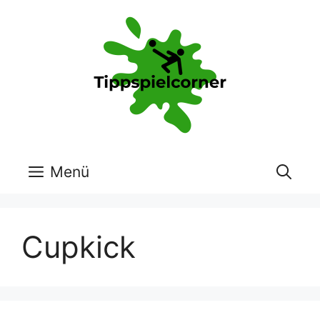
Zum
Inhalt
springen
Menü
Cupkick