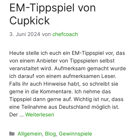
EM-Tippspiel von
Cupkick
3. Juni 2024
von
chefcoach
Heute stelle ich euch ein EM-Tippspiel vor, das
von einem Anbieter von Tippspielen selbst
veranstaltet wird. Aufmerksam gemacht wurde
ich darauf von einem aufmerksamen Leser.
Falls ihr auch Hinweise habt, so schreibt sie
gerne in die Kommentare. Ich nehme das
Tippspiel dann gerne auf. Wichtig ist nur, dass
eine Teilnahme aus Deutschland möglich ist.
Der …
Weiterlesen
Kategorien
Allgemein
,
Blog
,
Gewinnspiele