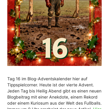
Tag 16 im Blog-Adventskalender hier auf
Tippspielcorner. Heute ist der vierte Advent.
Jeden Tag bis Heilig Abend gibt es einen neuen
Blogbeitrag mit einer Anekdote, einem Rekord
oder einem Kuriosum aus der Welt des Fußballs.