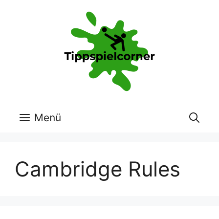
Zum
Inhalt
springen
Menü
Cambridge Rules