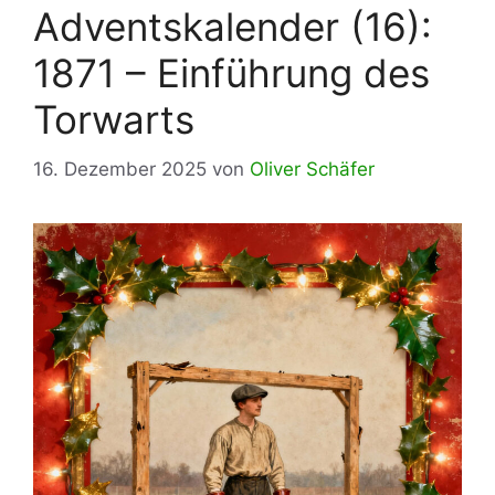
Adventskalender (16):
1871 – Einführung des
Torwarts
16. Dezember 2025
von
Oliver Schäfer