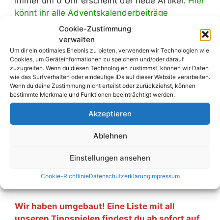
Immer um 0 Uhr erscheint der neue Artikel.
Hier
könnt ihr alle Adventskalenderbeiträge
einsehen
.
Cookie-Zustimmung
verwalten
Weiterlesen
Um dir ein optimales Erlebnis zu bieten, verwenden wir Technologien wie
Cookies, um Geräteinformationen zu speichern und/oder darauf
zuzugreifen. Wenn du diesen Technologien zustimmst, können wir Daten
wie das Surfverhalten oder eindeutige IDs auf dieser Website verarbeiten.
Kategorien
Adventskalender
,
Blog
,
Tippspielcorner
Wenn du deine Zustimmung nicht erteilst oder zurückziehst, können
Schlagwörter
Adventskalender
,
Cambridge
,
Cambridge
bestimmte Merkmale und Funktionen beeinträchtigt werden.
Rules
,
FA
,
Fair Catch
,
Jenaer Regeln
,
Rugby
Akzeptieren
Football Union
,
Rugby School
,
Tippspielcorner
,
Ablehnen
Torhüter
,
Torwart
Kommentar hinterlassen
Einstellungen ansehen
Cookie-Richtlinie
Datenschutzerklärung
Impressum
Wir haben umgebaut! Eine Liste mit all
unseren Tippspielen findest du ab sofort auf