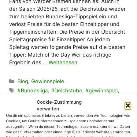
Fans von Werder Bremen kennen es: Auch in
der Saison 2025/26 lädt die Deichstube wieder
zum beliebten Bundesliga-Tippspiel ein und
verlost Preise für die besten Einzeltipper und
Tipgemeinschaften. Die Preise in der Übersicht
Spieltagspreise für Einzeltipper An jedem
Spieltag warten folgende Preise auf die besten
Tipper: Match of the Day Wer das richtige
Ergebnis des …
Weiterlesen
Kategorien
Blog
,
Gewinnspiele
Schlagwörter
#Bundesliga
,
#Deichstube
,
#gewinnspiel
,
#Gutschein
,
#Samsung
,
#Samsung Galaxy
,
Cookie-Zustimmung
#Samsung Galaxy Tab
,
#Tablet
,
#Ticketmaster
,
verwalten
Um dir ein optimales Erlebnis zu bieten, verwenden wir Technologien wie
#Tippspiel
,
#Werder Bremen
Cookies, um Geräteinformationen zu speichern und/oder darauf
Kommentar hinterlassen
zuzugreifen. Wenn du diesen Technologien zustimmst, können wir Daten
wie das Surfverhalten oder eindeutige IDs auf dieser Website verarbeiten.