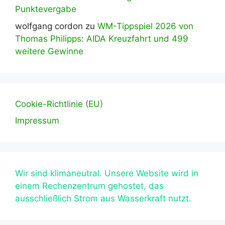
Punktevergabe
wolfgang cordon
zu
WM-Tippspiel 2026 von
Thomas Philipps: AIDA Kreuzfahrt und 499
weitere Gewinne
Cookie-Richtlinie (EU)
Impressum
Wir sind klimaneutral. Unsere Website wird in
einem Rechenzentrum gehostet, das
ausschließlich Strom aus Wasserkraft nutzt.