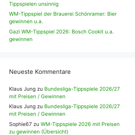
Tippspielen unsinnig
WM-Tippspiel der Brauerei Schönramer: Bier
gewinnen u.a.
Gazi WM-Tippspiel 2026: Bosch Cookit u.a.
gewinnen
Neueste Kommentare
Klaus Jung
zu
Bundesliga-Tippspiele 2026/27
mit Preisen / Gewinnen
Klaus Jung
zu
Bundesliga-Tippspiele 2026/27
mit Preisen / Gewinnen
Sophie67
zu
WM-Tippspiele 2026 mit Preisen
zu gewinnen (Übersicht)