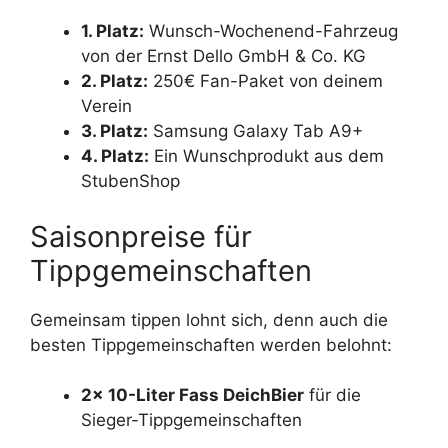
1. Platz:
Wunsch-Wochenend-Fahrzeug
von der Ernst Dello GmbH & Co. KG
2. Platz:
250€ Fan-Paket von deinem
Verein
3. Platz:
Samsung Galaxy Tab A9+
4. Platz:
Ein Wunschprodukt aus dem
StubenShop
Saisonpreise für
Tippgemeinschaften
Gemeinsam tippen lohnt sich, denn auch die
besten Tippgemeinschaften werden belohnt:
2x 10-Liter Fass DeichBier
für die
Sieger-Tippgemeinschaften