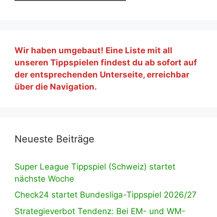
Wir haben umgebaut! Eine Liste mit all
unseren Tippspielen findest du ab sofort auf
der entsprechenden Unterseite, erreichbar
über die Navigation.
Neueste Beiträge
Super League Tippspiel (Schweiz) startet
nächste Woche
Check24 startet Bundesliga-Tippspiel 2026/27
Strategieverbot Tendenz: Bei EM- und WM-