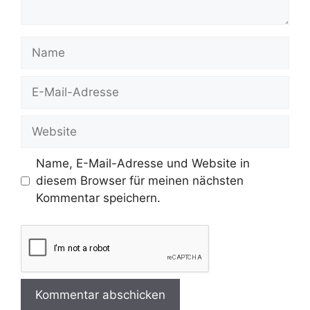
Name
E-
Mail-
Adresse
Website
Name, E-Mail-Adresse und Website in
diesem Browser für meinen nächsten
Kommentar speichern.