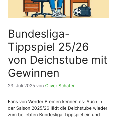
Bundesliga-
Tippspiel 25/26
von Deichstube mit
Gewinnen
23. Juli 2025
von
Oliver Schäfer
Fans von Werder Bremen kennen es: Auch in
der Saison 2025/26 lädt die Deichstube wieder
zum beliebten Bundesliga-Tippspiel ein und