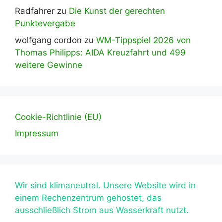
Radfahrer
zu
Die Kunst der gerechten
Punktevergabe
wolfgang cordon
zu
WM-Tippspiel 2026 von
Thomas Philipps: AIDA Kreuzfahrt und 499
weitere Gewinne
Cookie-Richtlinie (EU)
Impressum
Wir sind klimaneutral. Unsere Website wird in
einem Rechenzentrum gehostet, das
ausschließlich Strom aus Wasserkraft nutzt.