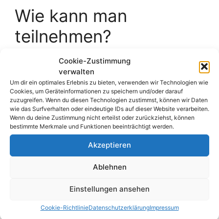
Wie kann man
teilnehmen?
Cookie-Zustimmung
Die Anmeldung zum Tippspiel läuft wie jedes
verwalten
Jahr über das Portal der Deichstube. Die
Um dir ein optimales Erlebnis zu bieten, verwenden wir Technologien wie
Teilnahme ist kostenlos.
Cookies, um Geräteinformationen zu speichern und/oder darauf
zuzugreifen. Wenn du diesen Technologien zustimmst, können wir Daten
wie das Surfverhalten oder eindeutige IDs auf dieser Website verarbeiten.
Tippspiel der Deichstube aufrufen
Wenn du deine Zustimmung nicht erteilst oder zurückziehst, können
bestimmte Merkmale und Funktionen beeinträchtigt werden.
Liste mit weiteren BuLi-Tippspielen mit
Akzeptieren
Gewinnen
Ablehnen
Kategorien
Blog
,
Gewinnspiele
Einstellungen ansehen
Schlagwörter
#Bundesliga
,
#Deichstube
,
#gewinnspiel
,
Cookie-Richtlinie
Datenschutzerklärung
Impressum
#Gutschein
,
#Samsung
,
#Samsung Galaxy
,