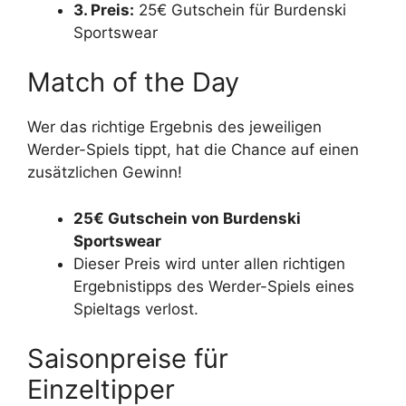
3. Preis:
25€ Gutschein für Burdenski
Sportswear
Match of the Day
Wer das richtige Ergebnis des jeweiligen
Werder-Spiels tippt, hat die Chance auf einen
zusätzlichen Gewinn!
25€ Gutschein von Burdenski
Sportswear
Dieser Preis wird unter allen richtigen
Ergebnistipps des Werder-Spiels eines
Spieltags verlost.
Saisonpreise für
Einzeltipper