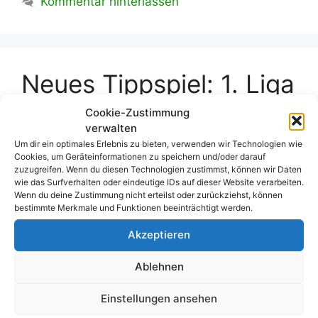
Kommentar hinterlassen
Neues Tippspiel: 1. Liga
Polen
Cookie-Zustimmung
verwalten
8. Juli 2024
von
chefcoach
Um dir ein optimales Erlebnis zu bieten, verwenden wir Technologien wie
Cookies, um Geräteinformationen zu speichern und/oder darauf
zuzugreifen. Wenn du diesen Technologien zustimmst, können wir Daten
wie das Surfverhalten oder eindeutige IDs auf dieser Website verarbeiten.
Ein neues Tippspiel ist soeben gestartet. Ab
Wenn du deine Zustimmung nicht erteilst oder zurückziehst, können
sofort bietet Tippspielcorner.de auch ein
bestimmte Merkmale und Funktionen beeinträchtigt werden.
Tippspiel zur polnischen 1. Liga an. Anders als
Akzeptieren
der Name der Liga suggeriert, handelt es sich
um die zweithöchste Spielklasse, unterhalb der
Ablehnen
Ekstraklasa. Der Spielplan stammt von Kicktipp.
Einstellungen ansehen