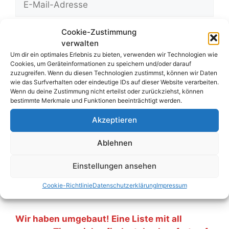
Mail-
Adresse
Website
Cookie-Zustimmung
verwalten
Um dir ein optimales Erlebnis zu bieten, verwenden wir Technologien wie
Name, E-Mail-Adresse und Website in
Cookies, um Geräteinformationen zu speichern und/oder darauf
diesem Browser für meinen nächsten
zuzugreifen. Wenn du diesen Technologien zustimmst, können wir Daten
Kommentar speichern.
wie das Surfverhalten oder eindeutige IDs auf dieser Website verarbeiten.
Wenn du deine Zustimmung nicht erteilst oder zurückziehst, können
bestimmte Merkmale und Funktionen beeinträchtigt werden.
Akzeptieren
Ablehnen
Einstellungen ansehen
Cookie-Richtlinie
Datenschutzerklärung
Impressum
Wir haben umgebaut! Eine Liste mit all