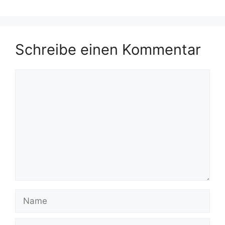
Schreibe einen Kommentar
Kommentar
Name
E-