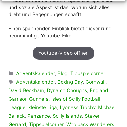
Freude am gemeinsamen Spiel. Der sportliche
und soziale Aspekt ist das, worum sich alles
dreht und Begegnungen schafft.
Einen spannenden Einblick bietet dieser rund
neunminütige Youtube-Film:
Youtube-Video öffnen
Kategorien
Adventskalender
,
Blog
,
Tippspielcorner
Schlagwörter
Adventskalender
,
Boxing Day
,
Cornwall
,
David Beckham
,
Dynamo Choughs
,
England
,
Garrison Gunners
,
Isles of Scilly Football
League
,
kleinste Liga
,
Lyoness Trophy
,
Michael
Ballack
,
Penzance
,
Scilly Islands
,
Steven
Gerrard
,
Tippspielcorner
,
Woolpack Wanderers