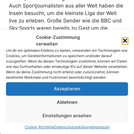
Auch Sportjournalisten aus aller Welt haben die
Inseln besucht, um die kleinste Liga der Welt
live zu erleben. Große Sender wie die BBC und
Sky Sports waren bereits zu Gast um die
Faszination für diesen winzigen, aber
Cookie-Zustimmung
authentischen Mikrokosmos des Fußballs einer
verwalten
größeren Öffentlichkeit bekannt zu machen.
Um dir ein optimales Erlebnis zu bieten, verwenden wir Technologien wie
Cookies, um Geräteinformationen zu speichern und/oder darauf
zuzugreifen. Wenn du diesen Technologien zustimmst, können wir Daten
Abseits des
wie das Surfverhalten oder eindeutige IDs auf dieser Website verarbeiten.
Wenn du deine Zustimmung nicht erteilst oder zurückziehst, können
Kommerzes
bestimmte Merkmale und Funktionen beeinträchtigt werden.
Akzeptieren
Die
Isles of Scilly
zeigen auf beeindruckende
Ablehnen
Weise, dass Fußball weit über Kommerz und
Profisport hinausgeht. In der kleinsten Liga der
Einstellungen ansehen
Welt steht nicht der Kampf um TV-Gelder und
internationale Pokale im Mittelpunkt, sondern
Cookie-Richtlinie
Datenschutzerklärung
Impressum