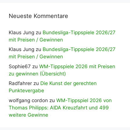
Neueste Kommentare
Klaus Jung
zu
Bundesliga-Tippspiele 2026/27
mit Preisen / Gewinnen
Klaus Jung
zu
Bundesliga-Tippspiele 2026/27
mit Preisen / Gewinnen
Sophie67
zu
WM-Tippspiele 2026 mit Preisen
zu gewinnen (Übersicht)
Radfahrer
zu
Die Kunst der gerechten
Punktevergabe
wolfgang cordon
zu
WM-Tippspiel 2026 von
Thomas Philipps: AIDA Kreuzfahrt und 499
weitere Gewinne