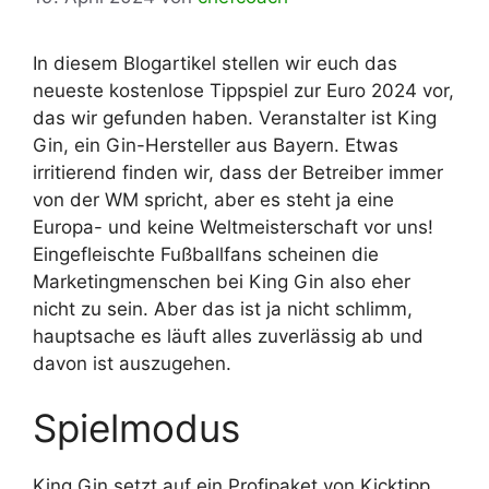
In diesem Blogartikel stellen wir euch das
neueste kostenlose Tippspiel zur Euro 2024 vor,
das wir gefunden haben. Veranstalter ist King
Gin, ein Gin-Hersteller aus Bayern. Etwas
irritierend finden wir, dass der Betreiber immer
von der WM spricht, aber es steht ja eine
Europa- und keine Weltmeisterschaft vor uns!
Eingefleischte Fußballfans scheinen die
Marketingmenschen bei King Gin also eher
nicht zu sein. Aber das ist ja nicht schlimm,
hauptsache es läuft alles zuverlässig ab und
davon ist auszugehen.
Spielmodus
King Gin setzt auf ein Profipaket von Kicktipp.