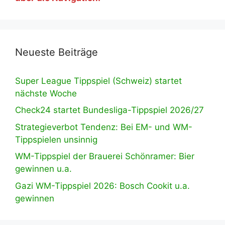
Neueste Beiträge
Super League Tippspiel (Schweiz) startet
nächste Woche
Check24 startet Bundesliga-Tippspiel 2026/27
Strategieverbot Tendenz: Bei EM- und WM-
Tippspielen unsinnig
WM-Tippspiel der Brauerei Schönramer: Bier
gewinnen u.a.
Gazi WM-Tippspiel 2026: Bosch Cookit u.a.
gewinnen