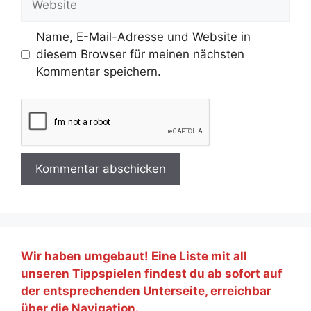
Name, E-Mail-Adresse und Website in
diesem Browser für meinen nächsten
Kommentar speichern.
Wir haben umgebaut! Eine Liste mit all
unseren Tippspielen findest du ab sofort auf
der entsprechenden Unterseite, erreichbar
über die Navigation.