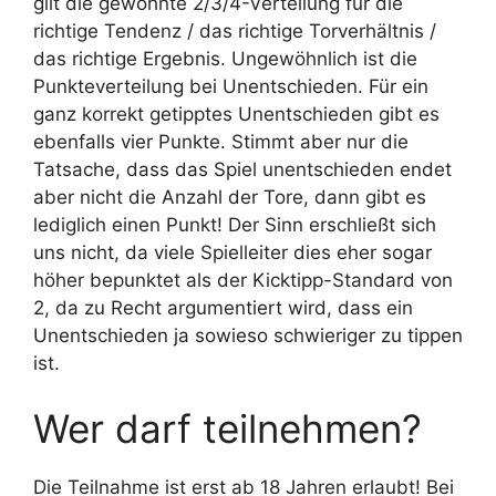
gilt die gewohnte 2/3/4-Verteilung für die
richtige Tendenz / das richtige Torverhältnis /
das richtige Ergebnis. Ungewöhnlich ist die
Punkteverteilung bei Unentschieden. Für ein
ganz korrekt getipptes Unentschieden gibt es
ebenfalls vier Punkte. Stimmt aber nur die
Tatsache, dass das Spiel unentschieden endet
aber nicht die Anzahl der Tore, dann gibt es
lediglich einen Punkt! Der Sinn erschließt sich
uns nicht, da viele Spielleiter dies eher sogar
höher bepunktet als der Kicktipp-Standard von
2, da zu Recht argumentiert wird, dass ein
Unentschieden ja sowieso schwieriger zu tippen
ist.
Wer darf teilnehmen?
Die Teilnahme ist erst ab 18 Jahren erlaubt! Bei