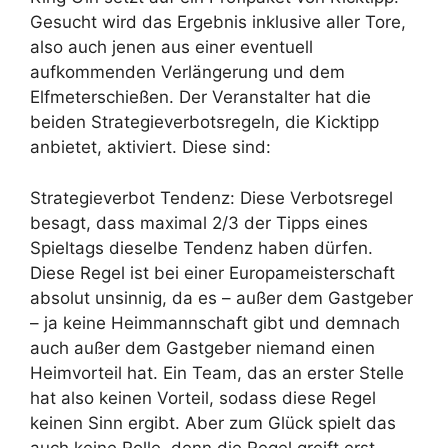
Gesucht wird das Ergebnis inklusive aller Tore,
also auch jenen aus einer eventuell
aufkommenden Verlängerung und dem
Elfmeterschießen. Der Veranstalter hat die
beiden Strategieverbotsregeln, die Kicktipp
anbietet, aktiviert. Diese sind:
Strategieverbot Tendenz: Diese Verbotsregel
besagt, dass maximal 2/3 der Tipps eines
Spieltags dieselbe Tendenz haben dürfen.
Diese Regel ist bei einer Europameisterschaft
absolut unsinnig, da es – außer dem Gastgeber
– ja keine Heimmannschaft gibt und demnach
auch außer dem Gastgeber niemand einen
Heimvorteil hat. Ein Team, das an erster Stelle
hat also keinen Vorteil, sodass diese Regel
keinen Sinn ergibt. Aber zum Glück spielt das
auch keine Rolle, denn die Regel greift erst,