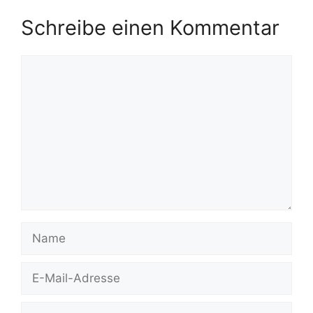
Schreibe einen Kommentar
Kommentar
Name
E-
Mail-
Adresse
Website