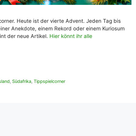
orner. Heute ist der vierte Advent. Jeden Tag bis
 einer Anekdote, einem Rekord oder einem Kuriosum
nt der neue Artikel.
Hier könnt ihr alle
sland
,
Südafrika
,
Tippspielcorner