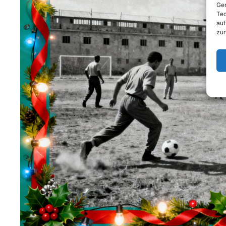
Ger
Tec
auf
zur