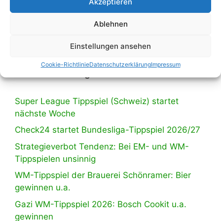
Akzeptieren
der entsprechenden Unterseite, erreichbar
über die Navigation.
Ablehnen
Einstellungen ansehen
Cookie-Richtlinie
Datenschutzerklärung
Impressum
Neueste Beiträge
Super League Tippspiel (Schweiz) startet
nächste Woche
Check24 startet Bundesliga-Tippspiel 2026/27
Strategieverbot Tendenz: Bei EM- und WM-
Tippspielen unsinnig
WM-Tippspiel der Brauerei Schönramer: Bier
gewinnen u.a.
Gazi WM-Tippspiel 2026: Bosch Cookit u.a.
gewinnen