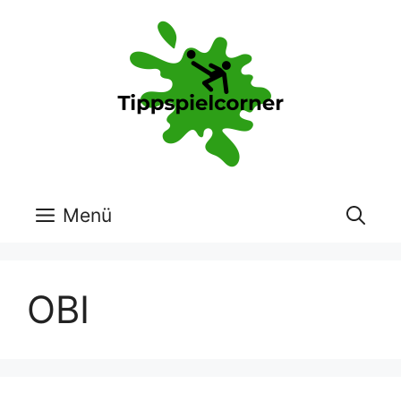
Zum
Inhalt
springen
Menü
OBI