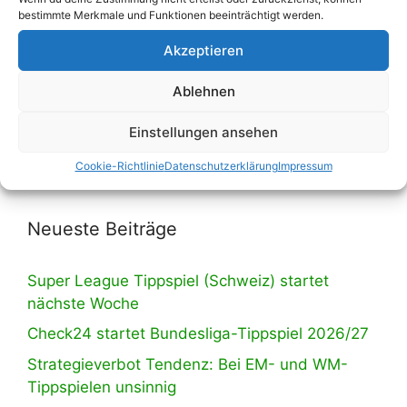
bestimmte Merkmale und Funktionen beeinträchtigt werden.
Akzeptieren
Wir haben umgebaut! Eine Liste mit all
unseren Tippspielen findest du ab sofort auf
Ablehnen
der entsprechenden Unterseite, erreichbar
über die Navigation.
Einstellungen ansehen
Cookie-Richtlinie
Datenschutzerklärung
Impressum
Neueste Beiträge
Super League Tippspiel (Schweiz) startet
nächste Woche
Check24 startet Bundesliga-Tippspiel 2026/27
Strategieverbot Tendenz: Bei EM- und WM-
Tippspielen unsinnig