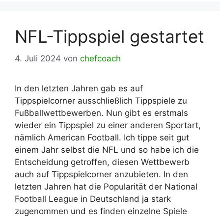
NFL-Tippspiel gestartet
4. Juli 2024
von
chefcoach
In den letzten Jahren gab es auf
Tippspielcorner ausschließlich Tippspiele zu
Fußballwettbewerben. Nun gibt es erstmals
wieder ein Tippspiel zu einer anderen Sportart,
nämlich American Football. Ich tippe seit gut
einem Jahr selbst die NFL und so habe ich die
Entscheidung getroffen, diesen Wettbewerb
auch auf Tippspielcorner anzubieten. In den
letzten Jahren hat die Popularität der National
Football League in Deutschland ja stark
zugenommen und es finden einzelne Spiele