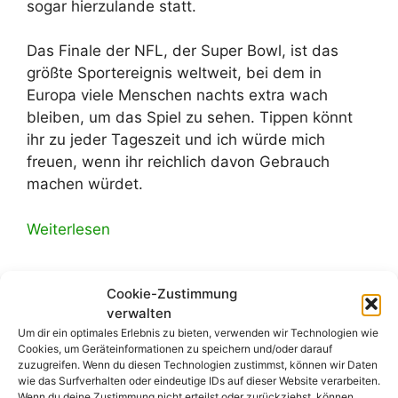
sogar hierzulande statt.
Das Finale der NFL, der Super Bowl, ist das
größte Sportereignis weltweit, bei dem in
Europa viele Menschen nachts extra wach
bleiben, um das Spiel zu sehen. Tippen könnt
ihr zu jeder Tageszeit und ich würde mich
freuen, wenn ihr reichlich davon Gebrauch
machen würdet.
Weiterlesen
Kategorien
Allgemein
,
Blog
,
Kicktipp
,
Tippspielcorner
Cookie-Zustimmung
Schlagwörter
Football
,
Kicktipp
,
National Football League
,
verwalten
Um dir ein optimales Erlebnis zu bieten, verwenden wir Technologien wie
NFL
,
NFL-Tippspiel
,
Tippspiel
,
Torabstandsregel
Cookies, um Geräteinformationen zu speichern und/oder darauf
Kommentar hinterlassen
zuzugreifen. Wenn du diesen Technologien zustimmst, können wir Daten
wie das Surfverhalten oder eindeutige IDs auf dieser Website verarbeiten.
Wenn du deine Zustimmung nicht erteilst oder zurückziehst, können