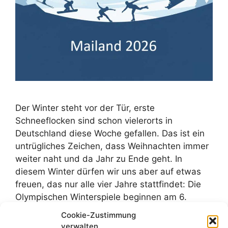
Der Winter steht vor der Tür, erste
Schneeflocken sind schon vielerorts in
Deutschland diese Woche gefallen. Das ist ein
untrügliches Zeichen, dass Weihnachten immer
weiter naht und da Jahr zu Ende geht. In
diesem Winter dürfen wir uns aber auf etwas
freuen, das nur alle vier Jahre stattfindet: Die
Olympischen Winterspiele beginnen am 6.
Februar …
Weiterlesen
Cookie-Zustimmung
verwalten