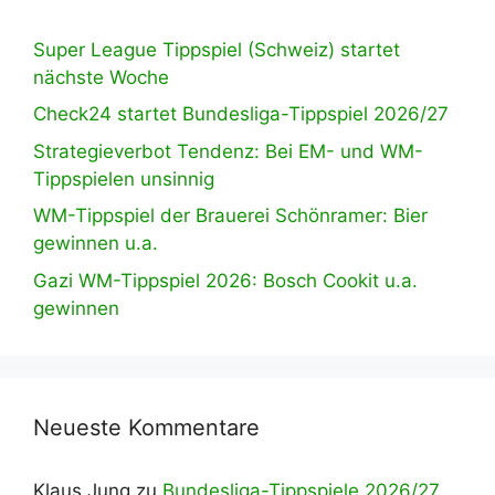
Super League Tippspiel (Schweiz) startet
nächste Woche
Check24 startet Bundesliga-Tippspiel 2026/27
Strategieverbot Tendenz: Bei EM- und WM-
Tippspielen unsinnig
WM-Tippspiel der Brauerei Schönramer: Bier
gewinnen u.a.
Gazi WM-Tippspiel 2026: Bosch Cookit u.a.
gewinnen
Neueste Kommentare
Klaus Jung
zu
Bundesliga-Tippspiele 2026/27