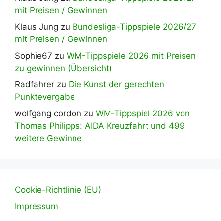
mit Preisen / Gewinnen
Klaus Jung
zu
Bundesliga-Tippspiele 2026/27
mit Preisen / Gewinnen
Sophie67
zu
WM-Tippspiele 2026 mit Preisen
zu gewinnen (Übersicht)
Radfahrer
zu
Die Kunst der gerechten
Punktevergabe
wolfgang cordon
zu
WM-Tippspiel 2026 von
Thomas Philipps: AIDA Kreuzfahrt und 499
weitere Gewinne
Cookie-Richtlinie (EU)
Impressum