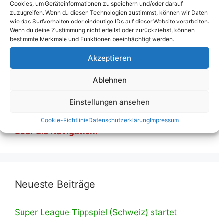
Cookies, um Geräteinformationen zu speichern und/oder darauf
Liechtensteiner Cup
,
Tippspiel
,
UEFA
zuzugreifen. Wenn du diesen Technologien zustimmst, können wir Daten
wie das Surfverhalten oder eindeutige IDs auf dieser Website verarbeiten.
Conference League
Wenn du deine Zustimmung nicht erteilst oder zurückziehst, können
bestimmte Merkmale und Funktionen beeinträchtigt werden.
Kommentar hinterlassen
Akzeptieren
Ablehnen
Wir haben umgebaut! Eine Liste mit all
Einstellungen ansehen
unseren Tippspielen findest du ab sofort auf
der entsprechenden Unterseite, erreichbar
Cookie-Richtlinie
Datenschutzerklärung
Impressum
über die Navigation.
Neueste Beiträge
Super League Tippspiel (Schweiz) startet