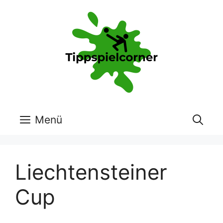
Zum
Inhalt
springen
Menü
Liechtensteiner
Cup