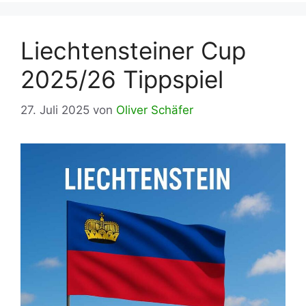
Liechtensteiner Cup
2025/26 Tippspiel
27. Juli 2025
von
Oliver Schäfer