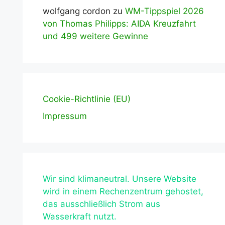
wolfgang cordon
zu
WM-Tippspiel 2026
von Thomas Philipps: AIDA Kreuzfahrt
und 499 weitere Gewinne
Cookie-Richtlinie (EU)
Impressum
Wir sind klimaneutral. Unsere Website
wird in einem Rechenzentrum gehostet,
das ausschließlich Strom aus
Wasserkraft nutzt.