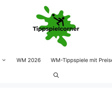
WM 2026
WM-Tippspiele mit Preis