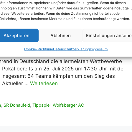
äteinformationen zu speichern und/oder darauf zuzugreifen. Wenn du diesen
hnologien zustimmst, können wir Daten wie das Surfverhalten oder eindeutige I
 dieser Website verarbeiten. Wenn du deine Zustimmung nicht erteilst oder
ückziehst, können bestimmte Merkmale und Funktionen beeinträchtigt werden.
Akzeptieren
Ablehnen
Einstellungen anseh
Cookie-Richtlinie
Datenschutzerklärung
Impressum
hrend in Deutschland die allermeisten Wettbewerbe
e Pokal bereits am 25. Juli 2025 um 17:30 Uhr mit der
. Insgesamt 64 Teams kämpfen um den Sieg des
. Aktueller …
Weiterlesen
h
,
SR Donaufeld
,
Tippspiel
,
Wolfsberger AC