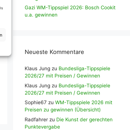
Gazi WM-Tippspiel 2026: Bosch Cookit
Ds
u.a. gewinnen
en
Neueste Kommentare
Klaus Jung
zu
Bundesliga-Tippspiele
2026/27 mit Preisen / Gewinnen
Klaus Jung
zu
Bundesliga-Tippspiele
2026/27 mit Preisen / Gewinnen
Sophie67
zu
WM-Tippspiele 2026 mit
Preisen zu gewinnen (Übersicht)
Radfahrer
zu
Die Kunst der gerechten
Punktevergabe