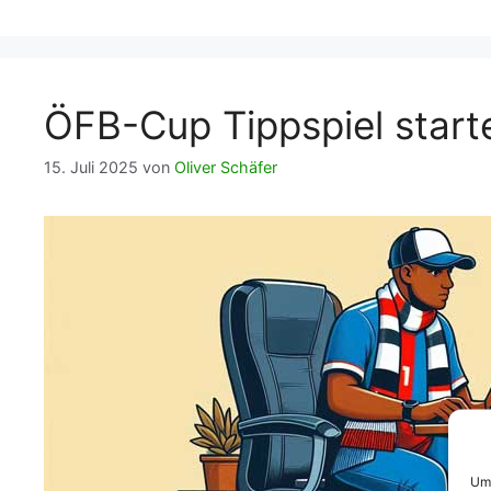
ÖFB-Cup Tippspiel star
15. Juli 2025
von
Oliver Schäfer
Um 