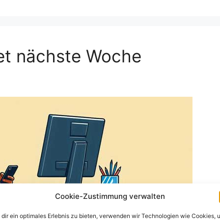
tet nächste Woche
Cookie-Zustimmung verwalten
dir ein optimales Erlebnis zu bieten, verwenden wir Technologien wie Cookies, 