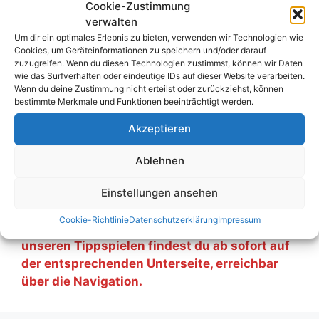
Cookie-Zustimmung
Teilnehmenden brav benehmen.
verwalten
Um dir ein optimales Erlebnis zu bieten, verwenden wir Technologien wie
Weiterlesen
Cookies, um Geräteinformationen zu speichern und/oder darauf
zuzugreifen. Wenn du diesen Technologien zustimmst, können wir Daten
wie das Surfverhalten oder eindeutige IDs auf dieser Website verarbeiten.
Kategorien
Blog
,
Kicktipp
Wenn du deine Zustimmung nicht erteilst oder zurückziehst, können
bestimmte Merkmale und Funktionen beeinträchtigt werden.
Schlagwörter
Beitrag
,
Beitrag bearbeiten
,
Beitrag löschen
,
Akzeptieren
Forum
,
Kicktipp
,
Tippspiel
Kommentar hinterlassen
Ablehnen
Einstellungen ansehen
Cookie-Richtlinie
Datenschutzerklärung
Impressum
Wir haben umgebaut! Eine Liste mit all
unseren Tippspielen findest du ab sofort auf
der entsprechenden Unterseite, erreichbar
über die Navigation.