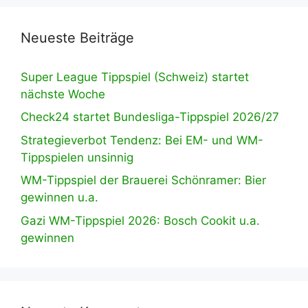
Neueste Beiträge
Super League Tippspiel (Schweiz) startet
nächste Woche
Check24 startet Bundesliga-Tippspiel 2026/27
Strategieverbot Tendenz: Bei EM- und WM-
Tippspielen unsinnig
WM-Tippspiel der Brauerei Schönramer: Bier
gewinnen u.a.
Gazi WM-Tippspiel 2026: Bosch Cookit u.a.
gewinnen