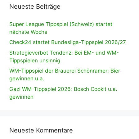
Neueste Beiträge
Super League Tippspiel (Schweiz) startet
nächste Woche
Check24 startet Bundesliga-Tippspiel 2026/27
Strategieverbot Tendenz: Bei EM- und WM-
Tippspielen unsinnig
WM-Tippspiel der Brauerei Schönramer: Bier
gewinnen u.a.
Gazi WM-Tippspiel 2026: Bosch Cookit u.a.
gewinnen
Neueste Kommentare