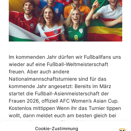
Im kommenden Jahr dürfen wir Fußballfans uns
wieder auf eine Fußball-Weltmeisterschaft
freuen. Aber auch andere
Nationalmannschaftsturniere sind für das
kommende Jahr angesetzt: Bereits im März
startet die Fußball-Asienmeisterschaft der
Frauen 2026, offiziell AFC Women’s Asian Cup.
Kostenlos mittippen Wenn ihr das Turnier tippen
wollt, dann meldet euch am besten gleich bei
unserem kostenlosen Tippspiel zum …
Cookie-Zustimmung
Weiterlesen