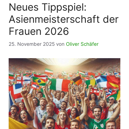
Neues Tippspiel:
Asienmeisterschaft der
Frauen 2026
25. November 2025
von
Oliver Schäfer