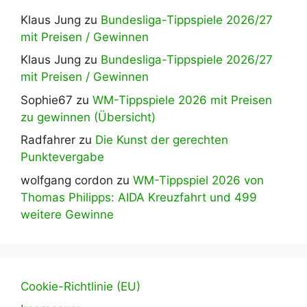
Klaus Jung
zu
Bundesliga-Tippspiele 2026/27
mit Preisen / Gewinnen
Klaus Jung
zu
Bundesliga-Tippspiele 2026/27
mit Preisen / Gewinnen
Sophie67
zu
WM-Tippspiele 2026 mit Preisen
zu gewinnen (Übersicht)
Radfahrer
zu
Die Kunst der gerechten
Punktevergabe
wolfgang cordon
zu
WM-Tippspiel 2026 von
Thomas Philipps: AIDA Kreuzfahrt und 499
weitere Gewinne
Cookie-Richtlinie (EU)