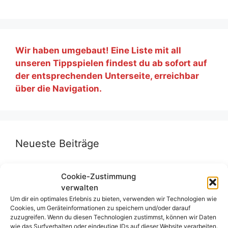
Wir haben umgebaut! Eine Liste mit all
unseren Tippspielen findest du ab sofort auf
der entsprechenden Unterseite, erreichbar
über die Navigation.
Neueste Beiträge
Super League Tippspiel (Schweiz) startet
Cookie-Zustimmung
nächste Woche
verwalten
Um dir ein optimales Erlebnis zu bieten, verwenden wir Technologien wie
Check24 startet Bundesliga-Tippspiel 2026/27
Cookies, um Geräteinformationen zu speichern und/oder darauf
zuzugreifen. Wenn du diesen Technologien zustimmst, können wir Daten
Strategieverbot Tendenz: Bei EM- und WM-
wie das Surfverhalten oder eindeutige IDs auf dieser Website verarbeiten.