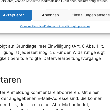
ückziehst, können bestimmte Merkmale und Funktionen beeinträchtigt werden.
rägen und Kommentaren
Akzeptieren
Ablehnen
Einstellungen anseh
ng stehende Daten, wie beispielsweise IP-Adressen,
Cookie-Richtlinie
Datenschutzerklärung
Impressum
er Website, bis er vollständig gelöscht wurde oder
 auf Grundlage Ihrer Einwilligung (Art. 6 Abs. 1 lit.
illigung ist jederzeit möglich. Für den Widerruf genügt
igkeit bereits erfolgter Datenverarbeitungsvorgänge
taren
lgter Anmeldung Kommentare abonnieren. Mit einer
er der angegebenen E-Mail-Adresse sind. Sie können
en Link, der sich in einer Abo-Mail befindet,